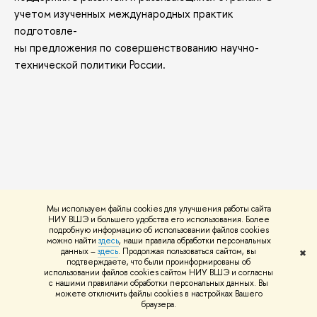
учетом изученных международных практик
подготовле-
ны предложения по совершенствованию научно-
технической политики России.
Мы используем файлы cookies для улучшения работы сайта
М.: ИСИЭЗ ВШЭ, 2026.
НИУ ВШЭ и большего удобства его использования. Более
подробную информацию об использовании файлов cookies
можно найти
здесь
, наши правила обработки персональных
данных –
здесь
. Продолжая пользоваться сайтом, вы
✖
подтверждаете, что были проинформированы об
СТАТЬЯ
использовании файлов cookies сайтом НИУ ВШЭ и согласны
с нашими правилами обработки персональных данных. Вы
KOTYRLO E.
,
ZHANG W.
можете отключить файлы cookies в настройках Вашего
браузера.
The heterogeneous impact of the COVID-19