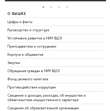
О ВЫШКЕ
Цифры и факты
Л
Руководство и структура
Д
Устойчивое развитие в НИУ ВШЭ
О
Преподаватели и сотрудники
П
Корпуса и общежития
В
Закупки
П
Обращения граждан в НИУ ВШЭ
А
Фонд целевого капитала
Д
Противодействие коррупции
Ц
Сведения о доходах, расходах, об имуществе и
Б
обязательствах имущественного характера
О
Сведения об образовательной организации