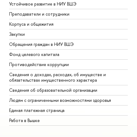
Устойчивое развитие в НИУ ВШЭ
О
Преподаватели и сотрудники
П
Корпуса и общежития
В
Закупки
П
Обращения граждан в НИУ ВШЭ
А
Фонд целевого капитала
Д
Противодействие коррупции
Ц
Сведения о доходах, расходах, об имуществе и
Б
обязательствах имущественного характера
О
Сведения об образовательной организации
О
Людям с ограниченными возможностями здоровья
Единая платежная страница
Работа в Вышке