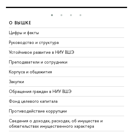
О ВЫШКЕ
Цифры и факты
Л
Руководство и структура
Д
Устойчивое развитие в НИУ ВШЭ
О
Преподаватели и сотрудники
П
Корпуса и общежития
В
Закупки
П
Обращения граждан в НИУ ВШЭ
А
Фонд целевого капитала
Д
Противодействие коррупции
Ц
Сведения о доходах, расходах, об имуществе и
Б
обязательствах имущественного характера
О