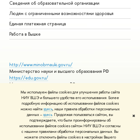
Сведения об образовательной организации
О
Людям с ограниченными возможностями здоровья
Единая платежная страница
Работа в Вышке
http://www.minobrnauki.gov.ru/
Министерство науки и высшего образования РФ
https://edu.gov.ru/
Министерство просвещения РФ
https://elearning.hse.ru/mooc
Мы используем файлы cookies для улучшения работы сайта
Массовые открытые онлайн-курсы
НИУ ВШЭ и большего удобства его использования. Более
подробную информацию об использовании файлов cookies
можно найти
здесь
, наши правила обработки персональных
данных –
здесь
. Продолжая пользоваться сайтом, вы
✖
© НИУ ВШЭ 1993–2026
Адреса и контакты
Условия
подтверждаете, что были проинформированы об
использования материалов
Политика конфиденциальности
Карта
использовании файлов cookies сайтом НИУ ВШЭ и согласны
сайта
с нашими правилами обработки персональных данных. Вы
Шрифты HSE Sans и HSE Slab разработаны в
Школе дизайна НИУ
можете отключить файлы cookies в настройках Вашего