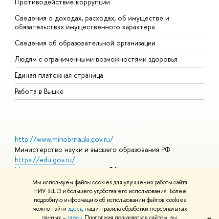
Противодействие коррупции
Ц
Сведения о доходах, расходах, об имуществе и
Б
обязательствах имущественного характера
О
Сведения об образовательной организации
О
Людям с ограниченными возможностями здоровья
Единая платежная страница
Работа в Вышке
http://www.minobrnauki.gov.ru/
Министерство науки и высшего образования РФ
https://edu.gov.ru/
Министерство просвещения РФ
https://elearning.hse.ru/mooc
Мы используем файлы cookies для улучшения работы сайта
Массовые открытые онлайн-курсы
НИУ ВШЭ и большего удобства его использования. Более
подробную информацию об использовании файлов cookies
можно найти
здесь
, наши правила обработки персональных
данных –
здесь
. Продолжая пользоваться сайтом, вы