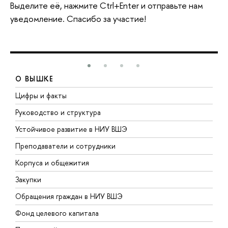
Выделите её, нажмите Ctrl+Enter и отправьте нам
уведомление. Спасибо за участие!
О ВЫШКЕ
Цифры и факты
Л
Руководство и структура
Д
Устойчивое развитие в НИУ ВШЭ
О
Преподаватели и сотрудники
П
Корпуса и общежития
В
Закупки
П
Обращения граждан в НИУ ВШЭ
А
Фонд целевого капитала
Д