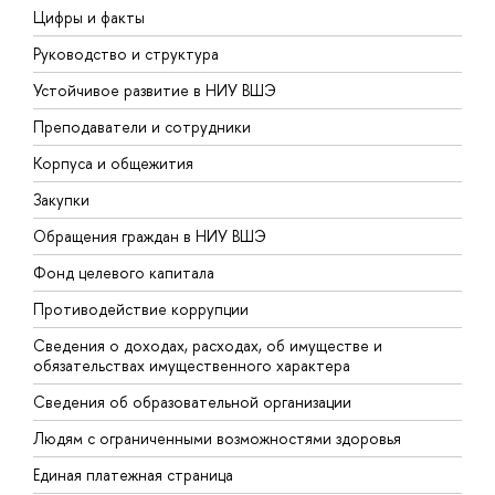
Цифры и факты
Л
Руководство и структура
Д
Устойчивое развитие в НИУ ВШЭ
О
Преподаватели и сотрудники
П
Корпуса и общежития
В
Закупки
П
Обращения граждан в НИУ ВШЭ
А
Фонд целевого капитала
Д
Противодействие коррупции
Ц
Сведения о доходах, расходах, об имуществе и
Б
обязательствах имущественного характера
О
Сведения об образовательной организации
О
Людям с ограниченными возможностями здоровья
Единая платежная страница