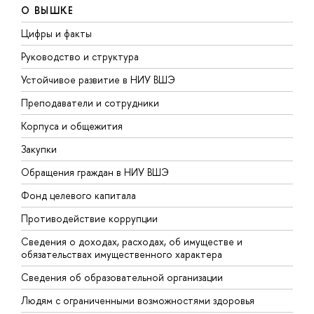
О ВЫШКЕ
Цифры и факты
Л
Руководство и структура
Д
Устойчивое развитие в НИУ ВШЭ
О
Преподаватели и сотрудники
П
Корпуса и общежития
В
Закупки
П
Обращения граждан в НИУ ВШЭ
А
Фонд целевого капитала
Д
Противодействие коррупции
Ц
Сведения о доходах, расходах, об имуществе и
Б
обязательствах имущественного характера
О
Сведения об образовательной организации
О
Людям с ограниченными возможностями здоровья