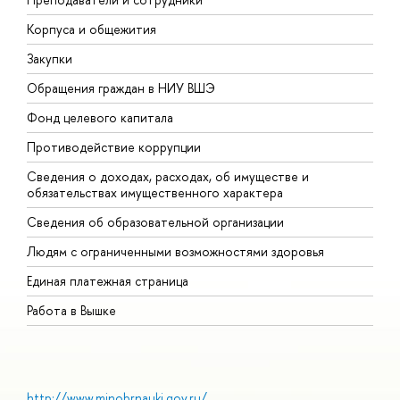
Корпуса и общежития
В
Закупки
П
Обращения граждан в НИУ ВШЭ
А
Фонд целевого капитала
Д
Противодействие коррупции
Ц
Сведения о доходах, расходах, об имуществе и
Б
обязательствах имущественного характера
О
Сведения об образовательной организации
О
Людям с ограниченными возможностями здоровья
Единая платежная страница
Работа в Вышке
http://www.minobrnauki.gov.ru/