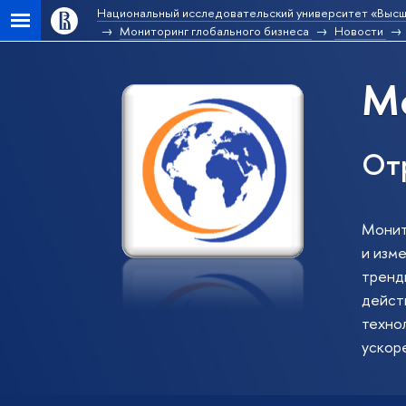
Национальный исследовательский университет «Высш
Мониторинг глобального бизнеса
Новости
Мо
От
Монит
и изм
тренд
действ
техно
ускор