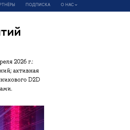
РТНЁРЫ
ПОДПИСКА
О НАС
ытий
ля 2026 г.:
ний; активная
утникового D2D
ами.