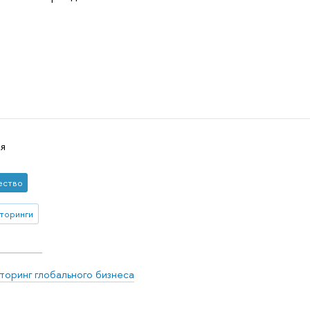
я
ество
торинги
оринг глобального бизнеса