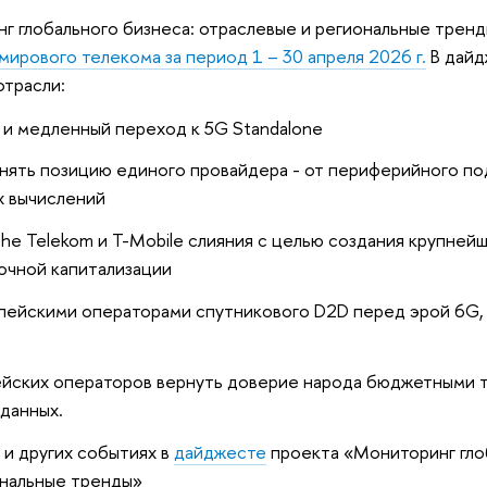
 глобального бизнеса: отраслевые и региональные тренд
ирового телекома за период 1 – 30 апреля 2026 г.
В дайд
отрасли:
 и медленный переход к 5G Standalone
нять позицию единого провайдера - от периферийного по
х вычислений
e Telekom и T-Mobile слияния с целью создания крупнейш
очной капитализации
пейскими операторами спутникового D2D перед эрой 6G,
ейских операторов вернуть доверие народа бюджетными 
данных.
и других событиях в
дайджесте
проекта «Мониторинг гло
ональные тренды»