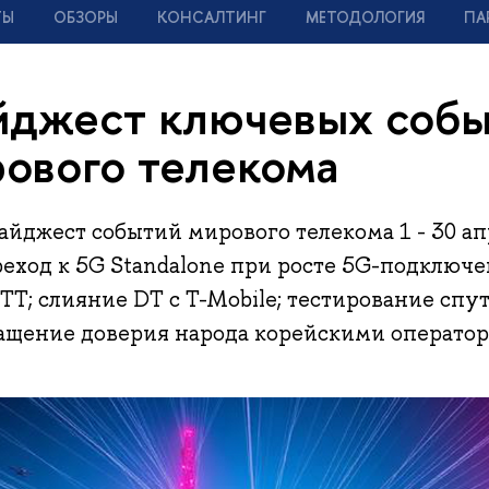
ТЫ
ОБЗОРЫ
КОНСАЛТИНГ
МЕТОДОЛОГИЯ
ПА
джест ключевых соб
ового телекома
йджест событий мирового телекома 1 - 30 апре
ход к 5G Standalone при росте 5G-подключе
TT; слияние DT с T-Mobile; тестирование сп
ращение доверия народа корейскими оператор