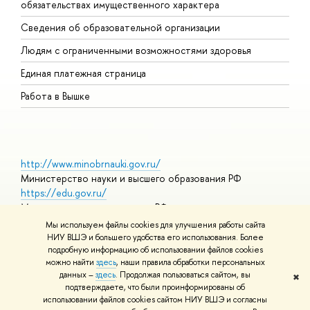
обязательствах имущественного характера
О
Сведения об образовательной организации
О
Людям с ограниченными возможностями здоровья
Единая платежная страница
Работа в Вышке
http://www.minobrnauki.gov.ru/
Министерство науки и высшего образования РФ
https://edu.gov.ru/
Министерство просвещения РФ
https://elearning.hse.ru/mooc
Мы используем файлы cookies для улучшения работы сайта
Массовые открытые онлайн-курсы
НИУ ВШЭ и большего удобства его использования. Более
подробную информацию об использовании файлов cookies
можно найти
здесь
, наши правила обработки персональных
данных –
здесь
. Продолжая пользоваться сайтом, вы
✖
© НИУ ВШЭ 1993–2026
Адреса и контакты
Условия
подтверждаете, что были проинформированы об
использования материалов
Политика конфиденциальности
Карта
использовании файлов cookies сайтом НИУ ВШЭ и согласны
сайта