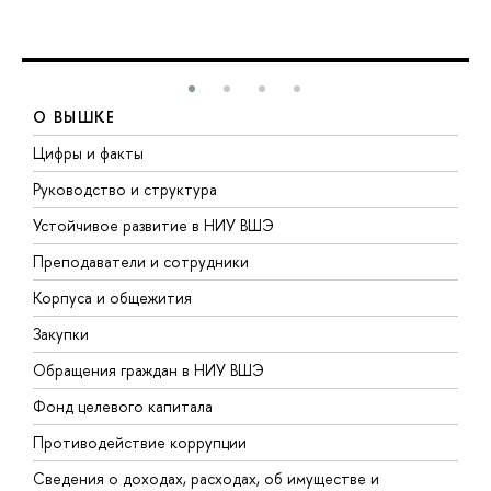
О ВЫШКЕ
Цифры и факты
Л
Руководство и структура
Д
Устойчивое развитие в НИУ ВШЭ
О
Преподаватели и сотрудники
П
Корпуса и общежития
В
Закупки
П
Обращения граждан в НИУ ВШЭ
А
Фонд целевого капитала
Д
Противодействие коррупции
Ц
Сведения о доходах, расходах, об имуществе и
Б