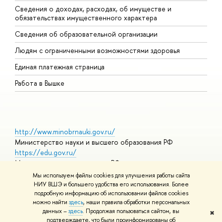
Сведения о доходах, расходах, об имуществе и
Б
обязательствах имущественного характера
О
Сведения об образовательной организации
О
Людям с ограниченными возможностями здоровья
Единая платежная страница
Работа в Вышке
http://www.minobrnauki.gov.ru/
Министерство науки и высшего образования РФ
https://edu.gov.ru/
Министерство просвещения РФ
https://elearning.hse.ru/mooc
Мы используем файлы cookies для улучшения работы сайта
Массовые открытые онлайн-курсы
НИУ ВШЭ и большего удобства его использования. Более
подробную информацию об использовании файлов cookies
можно найти
здесь
, наши правила обработки персональных
данных –
здесь
. Продолжая пользоваться сайтом, вы
✖
© НИУ ВШЭ 1993–2026
Адреса и контакты
Условия
подтверждаете, что были проинформированы об