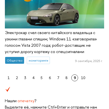
Электрокар счел своего китайского владельца с
узкими глазами спящим; Windows 11 «заговорила»
голосом Vista 2007 года; робот-доставщик не
уступил дорогу кортежу со спецсигналами
Общество
мониторинги
9 сентября, 2025 г.
1
2
3
4
5
6
7
8
9
10
Нашли
опечатку
?
Выделите её, нажмите Ctrl+Enter и отправьте нам