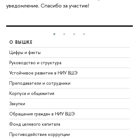
уведомление. Спасибо за участие!
О ВЫШКЕ
Цифры и факты
Л
Руководство и структура
Д
Устойчивое развитие в НИУ ВШЭ
О
Преподаватели и сотрудники
П
Корпуса и общежития
В
Закупки
П
Обращения граждан в НИУ ВШЭ
А
Фонд целевого капитала
Д
Противодействие коррупции
Ц