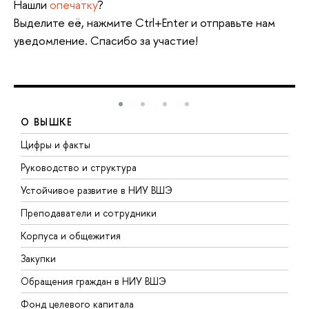
Нашли
опечатку
?
Выделите её, нажмите Ctrl+Enter и отправьте нам
уведомление. Спасибо за участие!
О ВЫШКЕ
Цифры и факты
Л
Руководство и структура
Д
Устойчивое развитие в НИУ ВШЭ
О
Преподаватели и сотрудники
П
Корпуса и общежития
В
Закупки
П
Обращения граждан в НИУ ВШЭ
А
Фонд целевого капитала
Д