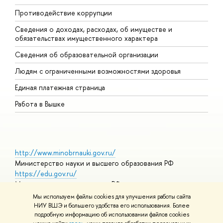
Противодействие коррупции
Ц
Сведения о доходах, расходах, об имуществе и
Б
обязательствах имущественного характера
О
Сведения об образовательной организации
О
Людям с ограниченными возможностями здоровья
Единая платежная страница
Работа в Вышке
http://www.minobrnauki.gov.ru/
Министерство науки и высшего образования РФ
https://edu.gov.ru/
Министерство просвещения РФ
https://elearning.hse.ru/mooc
Мы используем файлы cookies для улучшения работы сайта
Массовые открытые онлайн-курсы
НИУ ВШЭ и большего удобства его использования. Более
подробную информацию об использовании файлов cookies