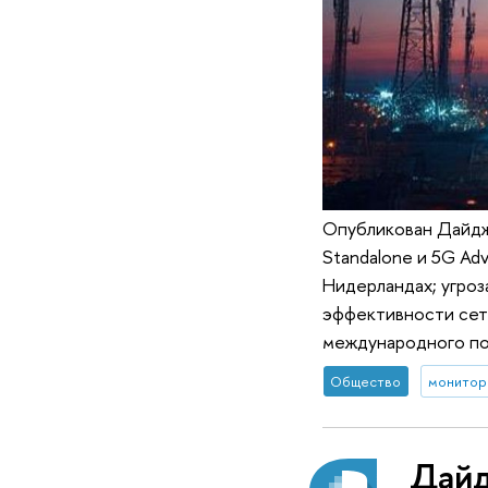
Опубликован Дайдже
Standalone и 5G Ad
Нидерландах; угроз
эффективности сете
международного по
Общество
монитор
Дайд