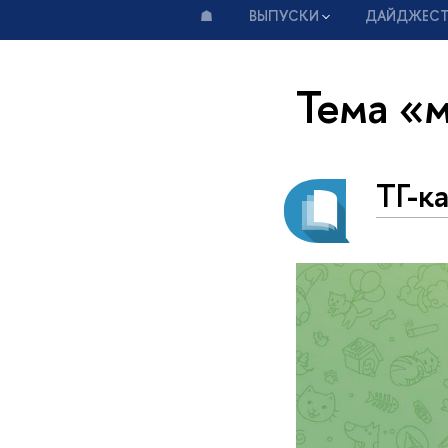
☗
ВЫПУСКИ
ДАЙДЖЕС
Тема «
ТГ-к