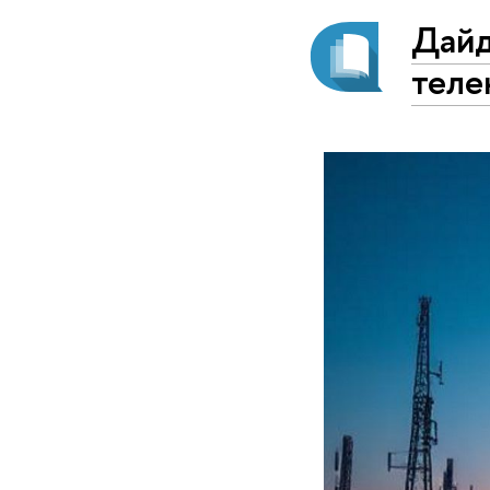
Дайд
теле