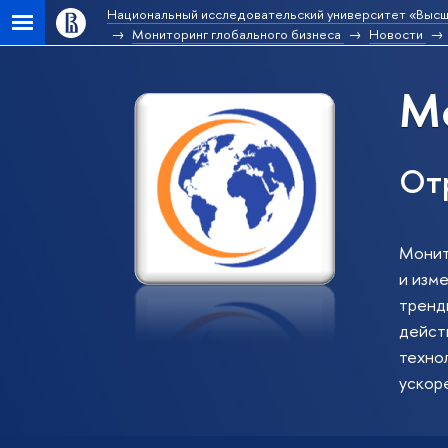
Национальный исследовательский университет «Высш
Мониторинг глобального бизнеса
Новости
Мо
От
Монит
и изм
тренд
действ
техно
ускор