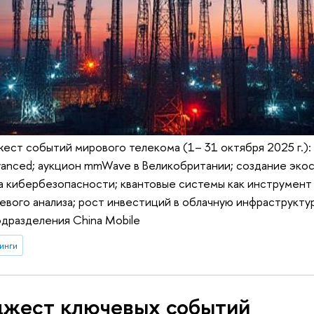
ст событий мирового телекома (1– 31 октября 2025 г.):
vanced; аукцион mmWave в Великобритании; создание эко
а кибербезопасности; квантовые системы как инструмен
вого анализа; рост инвестиций в облачную инфраструкту
дразделения China Mobile
инги
жест ключевых событий