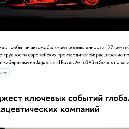
ест событий автомобильной промышленности (27 сентяб
ые трудности европейских производителей; расширение п
 кибератаки на Jaguar Land Rover; АвтоВАЗ и Sollers попал
инги
жест ключевых событий глоба
ацевтических компаний