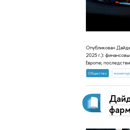
Опубликован Дайдж
2025 г.): финансов
Европе; последствия
Общество
монитор
Дайд
фарм