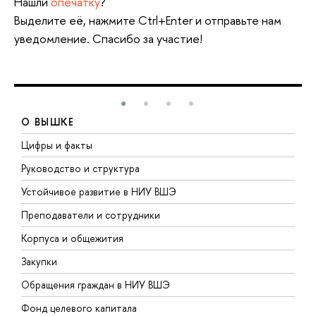
Нашли
опечатку
?
Выделите её, нажмите Ctrl+Enter и отправьте нам
уведомление. Спасибо за участие!
О ВЫШКЕ
Цифры и факты
Л
Руководство и структура
Д
Устойчивое развитие в НИУ ВШЭ
О
Преподаватели и сотрудники
П
Корпуса и общежития
В
Закупки
П
Обращения граждан в НИУ ВШЭ
А
Фонд целевого капитала
Д