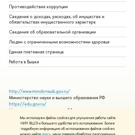
Противодействие коррупции
Ц
Сведения о доходах, расходах, об имуществе и
Б
обязательствах имущественного характера
О
Сведения об образовательной организации
О
Людям с ограниченными возможностями здоровья
Единая платежная страница
Работа в Вышке
http://www.minobrnauki.gov.ru/
Министерство науки и высшего образования РФ
https://edu.gov.ru/
Министерство просвещения РФ
https://elearning.hse.ru/mooc
Мы используем файлы cookies для улучшения работы сайта
Массовые открытые онлайн-курсы
НИУ ВШЭ и большего удобства его использования. Более
подробную информацию об использовании файлов cookies
можно найти
здесь
, наши правила обработки персональных