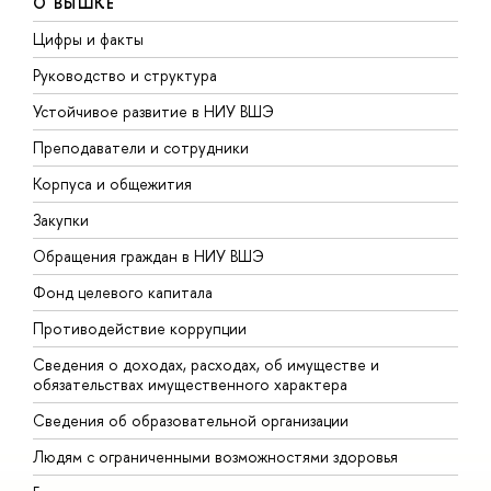
О ВЫШКЕ
Цифры и факты
Л
Руководство и структура
Д
Устойчивое развитие в НИУ ВШЭ
О
Преподаватели и сотрудники
П
Корпуса и общежития
В
Закупки
П
Обращения граждан в НИУ ВШЭ
А
Фонд целевого капитала
Д
Противодействие коррупции
Ц
Сведения о доходах, расходах, об имуществе и
Б
обязательствах имущественного характера
О
Сведения об образовательной организации
О
Людям с ограниченными возможностями здоровья