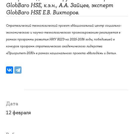
GlobBaro HSE, к.э.н., А.А. Зайцев, эксперт
.
GlobBaro HSE Е.В. Викторов
Стратегический технологический проект «Национальный центр социально-
экономического и научно-технологического прогнозирования» реализуется в
рамках программы развития НИУ ВШЭ на 2025-2036 годы, победившей в
конкурсе программ стратегического академического лидерства
«Приоритет-2030» в рамках национального проекта «Молодёжь и дети».
Дата
12 февраля