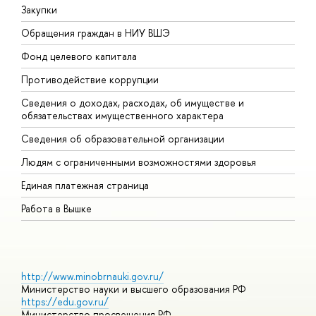
Закупки
П
Обращения граждан в НИУ ВШЭ
А
Фонд целевого капитала
Д
Противодействие коррупции
Ц
Сведения о доходах, расходах, об имуществе и
Б
обязательствах имущественного характера
О
Сведения об образовательной организации
О
Людям с ограниченными возможностями здоровья
Единая платежная страница
Работа в Вышке
http://www.minobrnauki.gov.ru/
Министерство науки и высшего образования РФ
https://edu.gov.ru/
Министерство просвещения РФ