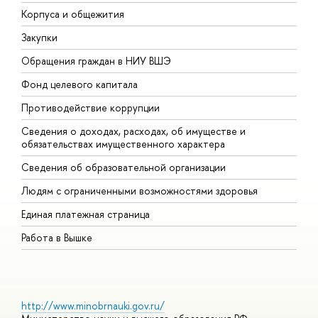
Корпуса и общежития
В
Закупки
П
Обращения граждан в НИУ ВШЭ
А
Фонд целевого капитала
Д
Противодействие коррупции
Ц
Сведения о доходах, расходах, об имуществе и
Б
обязательствах имущественного характера
О
Сведения об образовательной организации
О
Людям с ограниченными возможностями здоровья
Единая платежная страница
Работа в Вышке
http://www.minobrnauki.gov.ru/