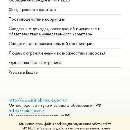
Фонд целевого капитала
Д
Противодействие коррупции
Ц
Сведения о доходах, расходах, об имуществе и
Б
обязательствах имущественного характера
О
Сведения об образовательной организации
О
Людям с ограниченными возможностями здоровья
Единая платежная страница
Работа в Вышке
http://www.minobrnauki.gov.ru/
Министерство науки и высшего образования РФ
https://edu.gov.ru/
Министерство просвещения РФ
https://elearning.hse.ru/mooc
Мы используем файлы cookies для улучшения работы сайта
Массовые открытые онлайн-курсы
НИУ ВШЭ и большего удобства его использования. Более