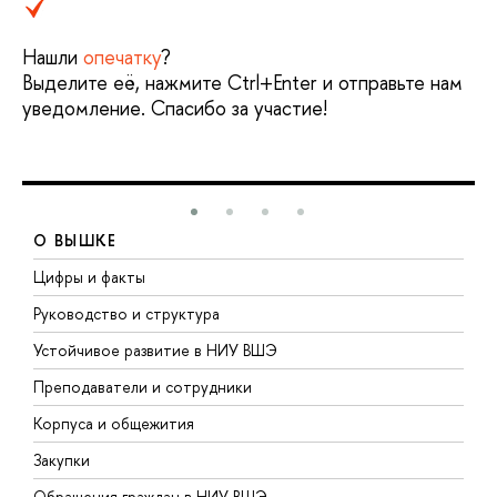
Нашли
опечатку
?
Выделите её, нажмите Ctrl+Enter и отправьте нам
уведомление. Спасибо за участие!
О ВЫШКЕ
Цифры и факты
Л
Руководство и структура
Д
Устойчивое развитие в НИУ ВШЭ
О
Преподаватели и сотрудники
П
Корпуса и общежития
В
Закупки
П
Обращения граждан в НИУ ВШЭ
А