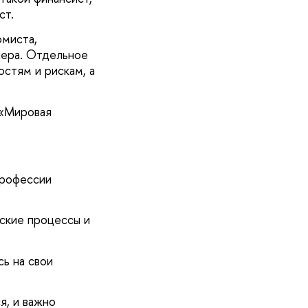
ст.
омиста,
нера. Отдельное
остям и рискам, а
 «Мировая
профессии
ские процессы и
ь на свои
я, и важно