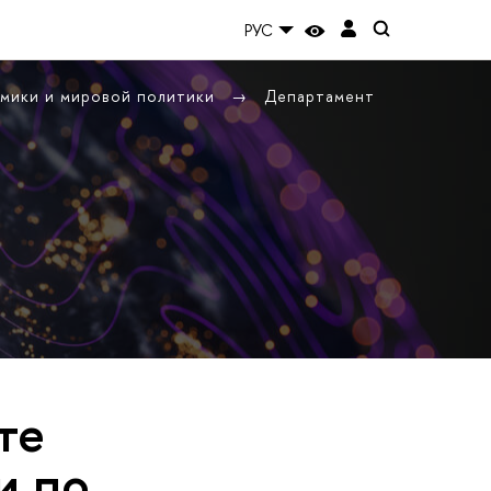
РУС
омики и мировой политики
Департамент
те
и по