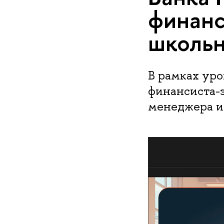
финанс
школьн
В рамках уро
финансиста-э
менеджера и