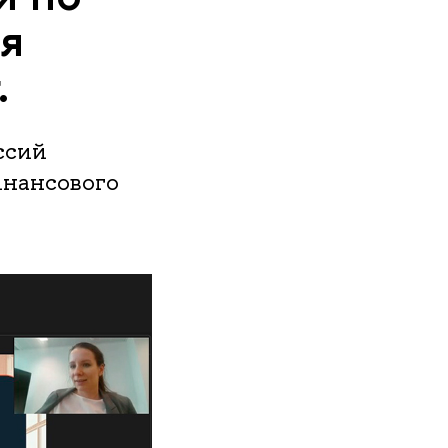
я
.
ссий
инансового