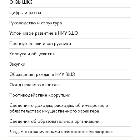
О ВЫШКЕ
Цифры и факты
Л
Руководство и структура
Д
Устойчивое развитие в НИУ ВШЭ
О
Преподаватели и сотрудники
П
Корпуса и общежития
В
Закупки
П
Обращения граждан в НИУ ВШЭ
А
Фонд целевого капитала
Д
Противодействие коррупции
Ц
Сведения о доходах, расходах, об имуществе и
Б
обязательствах имущественного характера
О
Сведения об образовательной организации
О
Людям с ограниченными возможностями здоровья