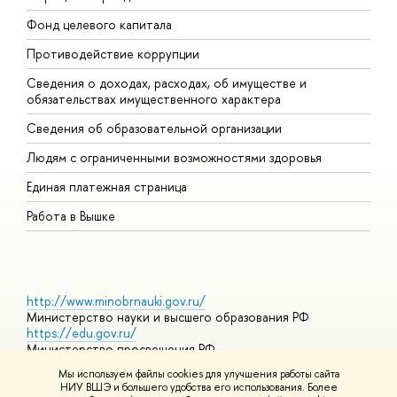
Фонд целевого капитала
Д
Противодействие коррупции
Ц
Сведения о доходах, расходах, об имуществе и
Б
обязательствах имущественного характера
О
Сведения об образовательной организации
О
Людям с ограниченными возможностями здоровья
Единая платежная страница
Работа в Вышке
http://www.minobrnauki.gov.ru/
Министерство науки и высшего образования РФ
https://edu.gov.ru/
Министерство просвещения РФ
https://elearning.hse.ru/mooc
Мы используем файлы cookies для улучшения работы сайта
Массовые открытые онлайн-курсы
НИУ ВШЭ и большего удобства его использования. Более