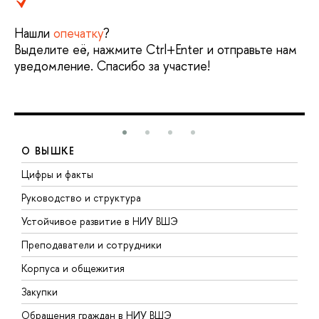
Нашли
опечатку
?
Выделите её, нажмите Ctrl+Enter и отправьте нам
уведомление. Спасибо за участие!
О ВЫШКЕ
Цифры и факты
Л
Руководство и структура
Д
Устойчивое развитие в НИУ ВШЭ
О
Преподаватели и сотрудники
П
Корпуса и общежития
В
Закупки
П
Обращения граждан в НИУ ВШЭ
А