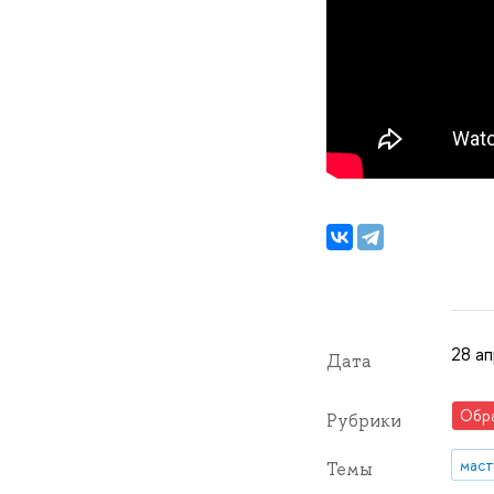
28 ап
Дата
Обр
Рубрики
маст
Темы