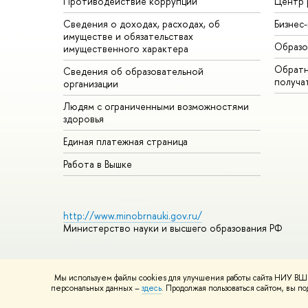
Противодействие коррупции
Центр 
Сведения о доходах, расходах, об
Бизнес
имуществе и обязательствах
Образо
имущественного характера
Обратн
Сведения об образовательной
получа
организации
Людям с ограниченными возможностями
здоровья
Единая платежная страница
Работа в Вышке
http://www.minobrnauki.gov.ru/
Министерство науки и высшего образования РФ
Мы используем файлы cookies для улучшения работы сайта НИУ ВШЭ
© НИУ ВШЭ 1993–2026
Адреса и контакты
Условия использ
персональных данных –
здесь
. Продолжая пользоваться сайтом, вы 
Шрифты HSE Sans и HSE Slab разработаны в
Школе дизайна 