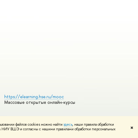
https://elearning.hse.ru/mooc
Массовые открытые онлайн-курсы
ьзовании файлов cookies можно найти
здесь
, наши правила обработки
Редактору
✖
том НИУ ВШЭ и согласны с нашими правилами обработки персональных