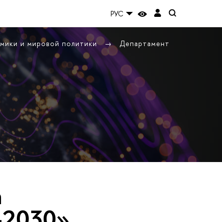
РУС
омики и мировой политики
Департамент
а
-2030»