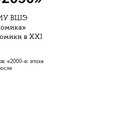
НИУ ВШЭ
номика»
номики в XXI
в: «2000-е: эпоха
после