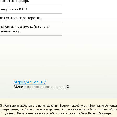
развития карьеры
-инкубатор ВШЭ
вательные партнерства
ая связь и взаимодействие с
телями услуг
https://edu.gov.ru/
Министерство просвещения РФ
 и большего удобства его использования. Более подробную информацию об испол
ования материалов
Политика конфиденциальности
Карта сайта
подтверждаете, что были проинформированы об использовании файлов cookies сай
НИУ ВШЭ
данных. Вы можете отключить файлы cookies в настройках Вашего браузера.