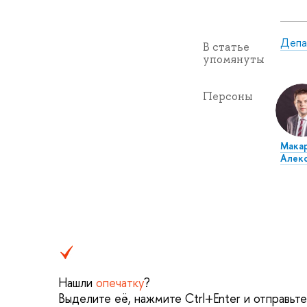
Депа
В статье
упомянуты
Персоны
Макар
Алек
Нашли
опечатку
?
Выделите её, нажмите Ctrl+Enter и отправьт