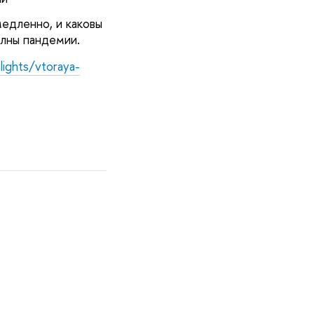
едленно, и каковы
олны пандемии.
lights/vtoraya-