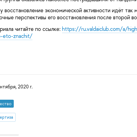
му восстановление экономической активности идёт так м
очные перспективы его восстановления после второй в
риала читайте по ссылке:
https://ru.valdaiclub.com/a/high
o-eto-znachit/
нтября, 2020 г.
ество
ертиза