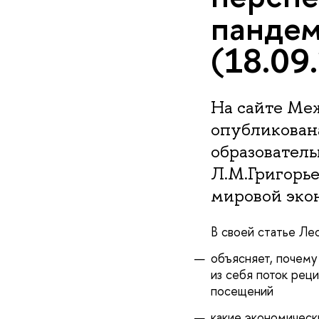
пандем
(18.09
На сайте Ме
опубликован
образовател
Л.М.Григорье
мировой эко
В своей статье Ле
объясняет, почему
из себя поток рец
посещений
какие экономическ