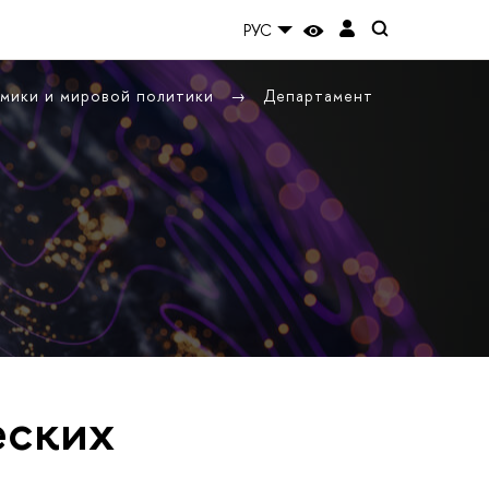
РУС
омики и мировой политики
Департамент
еских