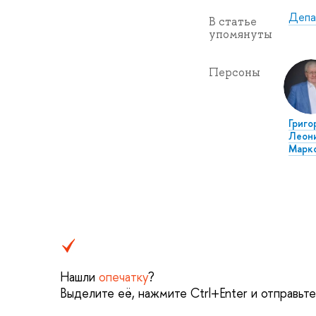
Депа
В статье
упомянуты
Персоны
Григо
Леон
Марк
Нашли
опечатку
?
Выделите её, нажмите Ctrl+Enter и отправьт