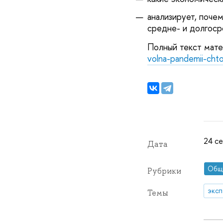
анализирует, поче
средне- и долгоср
Полный текст мате
volna-pandemii-cht
24 се
Дата
Общ
Рубрики
эксп
Темы