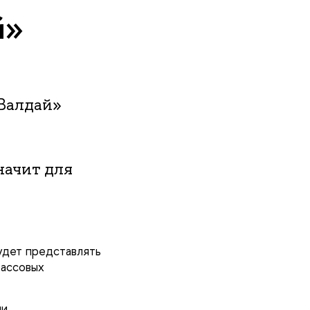
й»
Валдай»
начит для
удет представлять
массовых
ии