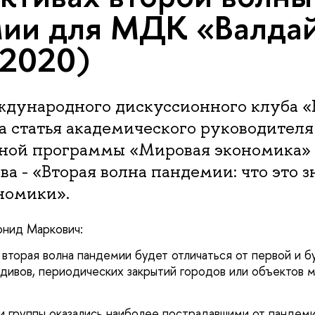
ии для МДК «Валда
.2020)
ждународного дискуссионного клуба «
а статья академического руководителя
ьной программы «Мировая экономика»
ва - «Вторая волна пандемии: что это з
номики».
онид Маркович:
 вторая волна пандемии будет отличаться от первой и б
идивов, периодических закрытий городов или объектов 
и группы оказались наиболее пострадавшими от пандем