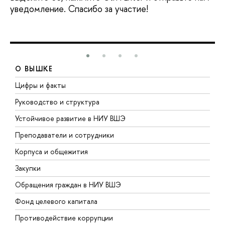
уведомление. Спасибо за участие!
О ВЫШКЕ
Цифры и факты
Л
Руководство и структура
Д
Устойчивое развитие в НИУ ВШЭ
О
Преподаватели и сотрудники
П
Корпуса и общежития
В
Закупки
П
Обращения граждан в НИУ ВШЭ
А
Фонд целевого капитала
Д
Противодействие коррупции
Ц