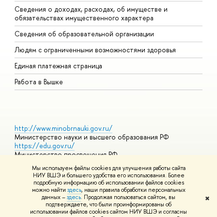
Сведения о доходах, расходах, об имуществе и
Б
обязательствах имущественного характера
О
Сведения об образовательной организации
О
Людям с ограниченными возможностями здоровья
Единая платежная страница
Работа в Вышке
http://www.minobrnauki.gov.ru/
Министерство науки и высшего образования РФ
https://edu.gov.ru/
Министерство просвещения РФ
https://elearning.hse.ru/mooc
Мы используем файлы cookies для улучшения работы сайта
Массовые открытые онлайн-курсы
НИУ ВШЭ и большего удобства его использования. Более
подробную информацию об использовании файлов cookies
можно найти
здесь
, наши правила обработки персональных
данных –
здесь
. Продолжая пользоваться сайтом, вы
✖
© НИУ ВШЭ 1993–2026
Адреса и контакты
Условия
подтверждаете, что были проинформированы об
использования материалов
Политика конфиденциальности
Карта
использовании файлов cookies сайтом НИУ ВШЭ и согласны
сайта