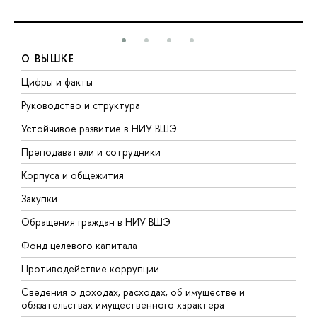
О ВЫШКЕ
Цифры и факты
Л
Руководство и структура
Д
Устойчивое развитие в НИУ ВШЭ
О
Преподаватели и сотрудники
П
Корпуса и общежития
В
Закупки
П
Обращения граждан в НИУ ВШЭ
А
Фонд целевого капитала
Д
Противодействие коррупции
Ц
Сведения о доходах, расходах, об имуществе и
Б
обязательствах имущественного характера
О