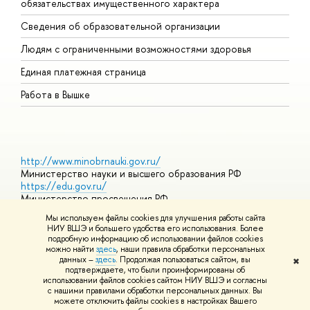
обязательствах имущественного характера
О
Сведения об образовательной организации
О
Людям с ограниченными возможностями здоровья
Единая платежная страница
Работа в Вышке
http://www.minobrnauki.gov.ru/
Министерство науки и высшего образования РФ
https://edu.gov.ru/
Министерство просвещения РФ
https://elearning.hse.ru/mooc
Мы используем файлы cookies для улучшения работы сайта
Массовые открытые онлайн-курсы
НИУ ВШЭ и большего удобства его использования. Более
подробную информацию об использовании файлов cookies
можно найти
здесь
, наши правила обработки персональных
данных –
здесь
. Продолжая пользоваться сайтом, вы
✖
© НИУ ВШЭ 1993–2026
Адреса и контакты
Условия
подтверждаете, что были проинформированы об
использования материалов
Политика конфиденциальности
Карта
использовании файлов cookies сайтом НИУ ВШЭ и согласны
сайта
с нашими правилами обработки персональных данных. Вы
Шрифты HSE Sans и HSE Slab разработаны в
Школе дизайна НИУ
можете отключить файлы cookies в настройках Вашего
ВШЭ