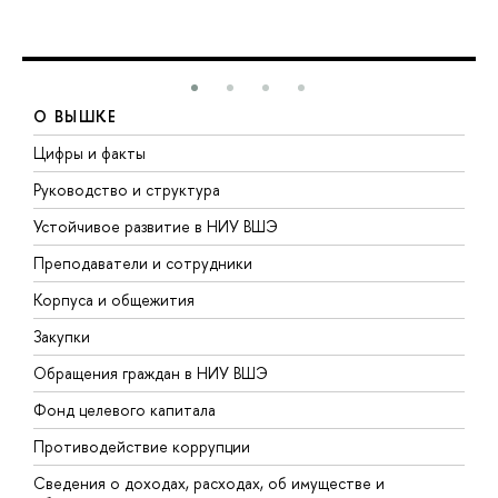
О ВЫШКЕ
Цифры и факты
Л
Руководство и структура
Д
Устойчивое развитие в НИУ ВШЭ
О
Преподаватели и сотрудники
П
Корпуса и общежития
В
Закупки
П
Обращения граждан в НИУ ВШЭ
А
Фонд целевого капитала
Д
Противодействие коррупции
Ц
Сведения о доходах, расходах, об имуществе и
Б