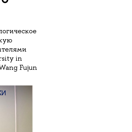
ологическое
скую
вителями
sity in
 Wang Fujun