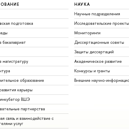
ЗОВАНИЕ
НАУКА
Научные подразделения
вская подготовка
Исследовательские проекты
иады
Мониторинги
в бакалавриат
Диссертационные советы
Защиты диссертаций
в магистратуру
Академическое развитие
нтура
Конкурсы и гранты
ительное образование
Внешние научно-информаци
развития карьеры
-инкубатор ВШЭ
вательные партнерства
ая связь и взаимодействие с
телями услуг