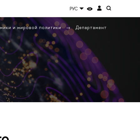
РУС
омики и мировой политики
Департамент
го