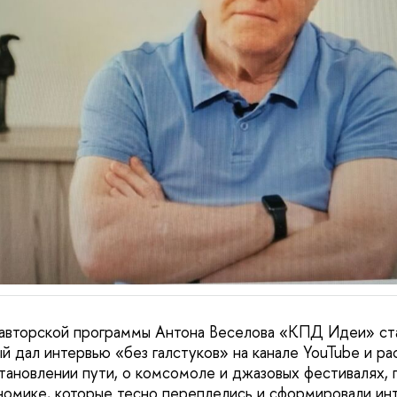
 авторской программы Антона Веселова «КПД Идеи» ст
й дал интервью «без галстуков» на канале YouTube и ра
тановлении пути, о комсомоле и джазовых фестивалях, 
номике, которые тесно переплелись и сформировали инт