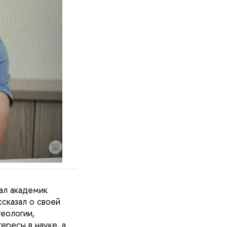
ал академик
ссказал о своей
геологии,
ересы в науке, а