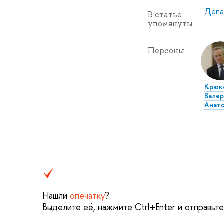
Депа
В статье
упомянуты
Персоны
Крюк
Валер
Анато
Нашли
опечатку
?
Выделите её, нажмите Ctrl+Enter и отправьт