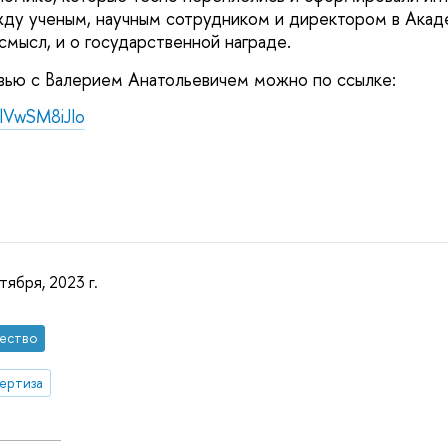
ду ученым, научным сотрудником и директором в Акад
смысл, и о государственной награде.
вью с Валерием Анатольевичем можно по ссылке:
XlVwSM8iJIo
тября, 2023 г.
ество
ертиза