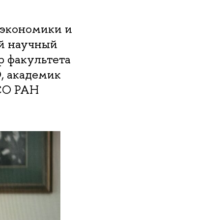
 экономики и
й научный
р факультета
, академик
СО РАН