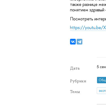
также разнице меж
понятием здравый 
Посмотреть интер
https://youtu.be/
5 сен
Дата
Общ
Рубрики
эксп
Темы