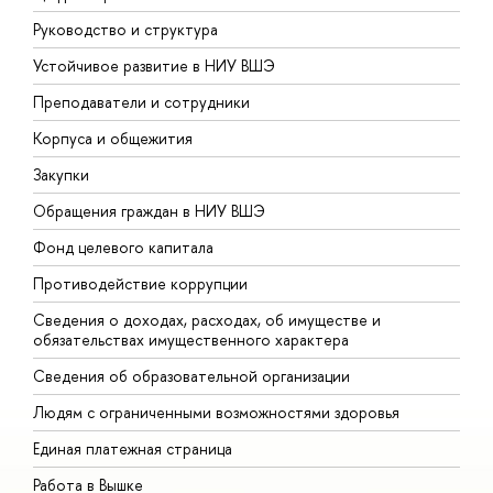
Руководство и структура
Д
Устойчивое развитие в НИУ ВШЭ
О
Преподаватели и сотрудники
П
Корпуса и общежития
В
Закупки
П
Обращения граждан в НИУ ВШЭ
А
Фонд целевого капитала
Д
Противодействие коррупции
Ц
Сведения о доходах, расходах, об имуществе и
Б
обязательствах имущественного характера
О
Сведения об образовательной организации
О
Людям с ограниченными возможностями здоровья
Единая платежная страница
Работа в Вышке