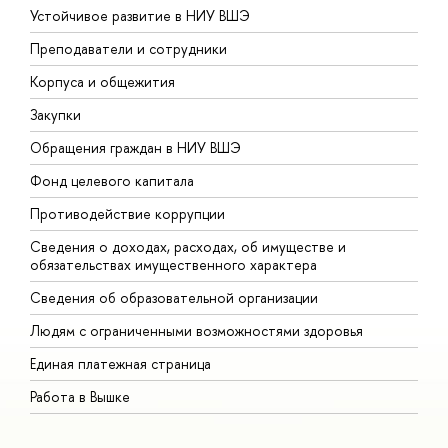
Устойчивое развитие в НИУ ВШЭ
О
Преподаватели и сотрудники
П
Корпуса и общежития
В
Закупки
П
Обращения граждан в НИУ ВШЭ
А
Фонд целевого капитала
Д
Противодействие коррупции
Ц
Сведения о доходах, расходах, об имуществе и
Б
обязательствах имущественного характера
О
Сведения об образовательной организации
О
Людям с ограниченными возможностями здоровья
Единая платежная страница
Работа в Вышке