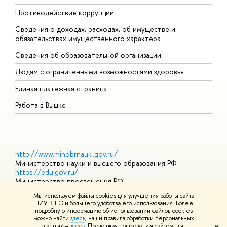
Противодействие коррупции
Ц
Сведения о доходах, расходах, об имуществе и
Б
обязательствах имущественного характера
О
Сведения об образовательной организации
О
Людям с ограниченными возможностями здоровья
Единая платежная страница
Работа в Вышке
http://www.minobrnauki.gov.ru/
Министерство науки и высшего образования РФ
https://edu.gov.ru/
Министерство просвещения РФ
https://elearning.hse.ru/mooc
Мы используем файлы cookies для улучшения работы сайта
Массовые открытые онлайн-курсы
НИУ ВШЭ и большего удобства его использования. Более
подробную информацию об использовании файлов cookies
можно найти
здесь
, наши правила обработки персональных
данных –
здесь
. Продолжая пользоваться сайтом, вы