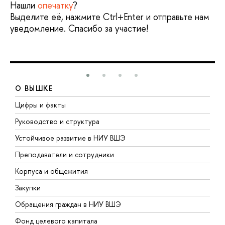
Нашли
опечатку
?
Выделите её, нажмите Ctrl+Enter и отправьте нам
уведомление. Спасибо за участие!
О ВЫШКЕ
Цифры и факты
Л
Руководство и структура
Д
Устойчивое развитие в НИУ ВШЭ
О
Преподаватели и сотрудники
П
Корпуса и общежития
В
Закупки
П
Обращения граждан в НИУ ВШЭ
А
Фонд целевого капитала
Д