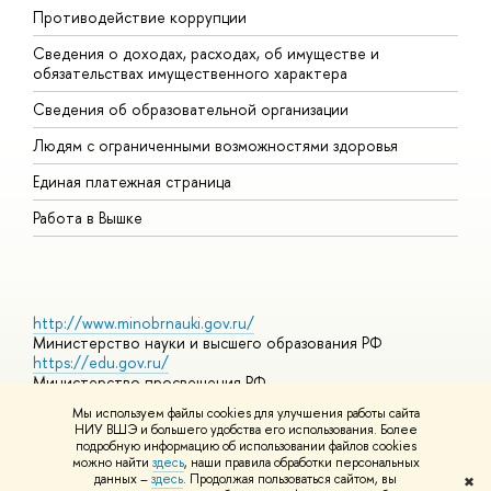
Противодействие коррупции
Ц
Сведения о доходах, расходах, об имуществе и
Б
обязательствах имущественного характера
О
Сведения об образовательной организации
О
Людям с ограниченными возможностями здоровья
Единая платежная страница
Работа в Вышке
http://www.minobrnauki.gov.ru/
Министерство науки и высшего образования РФ
https://edu.gov.ru/
Министерство просвещения РФ
https://elearning.hse.ru/mooc
Мы используем файлы cookies для улучшения работы сайта
Массовые открытые онлайн-курсы
НИУ ВШЭ и большего удобства его использования. Более
подробную информацию об использовании файлов cookies
можно найти
здесь
, наши правила обработки персональных
данных –
здесь
. Продолжая пользоваться сайтом, вы
✖
© НИУ ВШЭ 1993–2026
Адреса и контакты
Условия