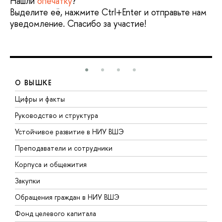
Нашли
опечатку
?
Выделите её, нажмите Ctrl+Enter и отправьте нам
уведомление. Спасибо за участие!
О ВЫШКЕ
Цифры и факты
Л
Руководство и структура
Д
Устойчивое развитие в НИУ ВШЭ
О
Преподаватели и сотрудники
П
Корпуса и общежития
В
Закупки
П
Обращения граждан в НИУ ВШЭ
А
Фонд целевого капитала
Д