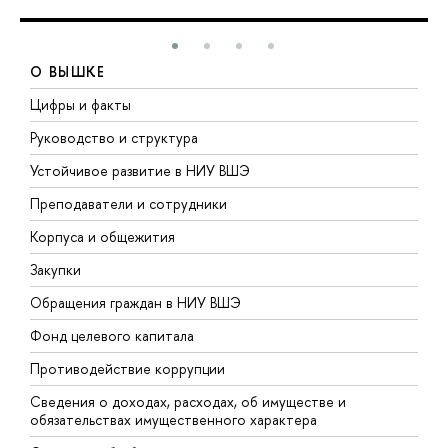
О ВЫШКЕ
Цифры и факты
Л
Руководство и структура
Д
Устойчивое развитие в НИУ ВШЭ
О
Преподаватели и сотрудники
П
Корпуса и общежития
В
Закупки
П
Обращения граждан в НИУ ВШЭ
А
Фонд целевого капитала
Д
Противодействие коррупции
Ц
Сведения о доходах, расходах, об имуществе и
Б
обязательствах имущественного характера
О