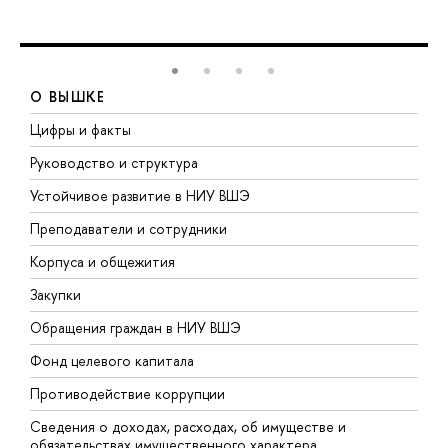
О ВЫШКЕ
Цифры и факты
Л
Руководство и структура
Д
Устойчивое развитие в НИУ ВШЭ
О
Преподаватели и сотрудники
П
Корпуса и общежития
В
Закупки
П
Обращения граждан в НИУ ВШЭ
А
Фонд целевого капитала
Д
Противодействие коррупции
Ц
Сведения о доходах, расходах, об имуществе и
Б
обязательствах имущественного характера