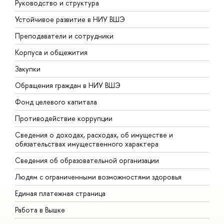
Руководство и структура
Д
Устойчивое развитие в НИУ ВШЭ
О
Преподаватели и сотрудники
П
Корпуса и общежития
В
Закупки
П
Обращения граждан в НИУ ВШЭ
А
Фонд целевого капитала
Д
Противодействие коррупции
Ц
Сведения о доходах, расходах, об имуществе и
Б
обязательствах имущественного характера
О
Сведения об образовательной организации
О
Людям с ограниченными возможностями здоровья
Единая платежная страница
Работа в Вышке