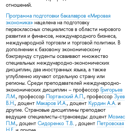
отношений.
Программа подготовки бакалавров «Мировая
экономика»
нацелена на подготовку
первоклассных специалистов в области мирового
развития и финансов, международного бизнеса,
международной торговли и торговой политики. В
дополнении к базовому экономическому
бэкграунду студенты осваивают множество
специальных международно-экономических
дисциплин, два иностранных языка, а также
углубленно изучают отдельную страну или
регионы. Среди преподавателей международно-
экономических дисциплин – профессор
Григорьев
Л.М.
, профессор
Портанский А.П.
, профессор
Зуев
В.Н.
, доцент
Макаров И.А.
, доцент
Курдин А.А.
и
другие. Страновые дисциплины преподают
ведущие специалисты-страноведы: доцент
Мозиас
П.М.
, доцент
Сидоренко Т.В.
, доцент
Петровская
Н.Е.
и другие