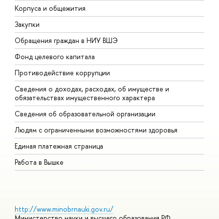
Корпуса и общежития
ы
Закупки
П
Обращения граждан в НИУ ВШЭ
А
Фонд целевого капитала
Д
Противодействие коррупции
Ц
Сведения о доходах, расходах, об имуществе и
Б
обязательствах имущественного характера
О
Сведения об образовательной организации
О
Людям с ограниченными возможностями здоровья
Единая платежная страница
Работа в Вышке
http://www.minobrnauki.gov.ru/
Министерство науки и высшего образования РФ