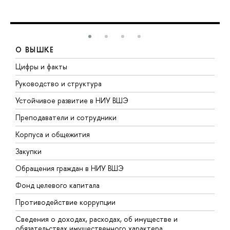
О ВЫШКЕ
Цифры и факты
Л
Руководство и структура
Д
Устойчивое развитие в НИУ ВШЭ
О
Преподаватели и сотрудники
П
Корпуса и общежития
В
Закупки
П
Обращения граждан в НИУ ВШЭ
А
Фонд целевого капитала
Д
Противодействие коррупции
Ц
Сведения о доходах, расходах, об имуществе и
Б
обязательствах имущественного характера