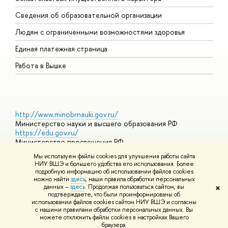
О
Сведения об образовательной организации
О
Людям с ограниченными возможностями здоровья
Единая платежная страница
Работа в Вышке
http://www.minobrnauki.gov.ru/
Министерство науки и высшего образования РФ
https://edu.gov.ru/
Министерство просвещения РФ
https://elearning.hse.ru/mooc
Мы используем файлы cookies для улучшения работы сайта
Массовые открытые онлайн-курсы
НИУ ВШЭ и большего удобства его использования. Более
подробную информацию об использовании файлов cookies
можно найти
здесь
, наши правила обработки персональных
данных –
здесь
. Продолжая пользоваться сайтом, вы
✖
© НИУ ВШЭ 1993–2026
Адреса и контакты
Условия
подтверждаете, что были проинформированы об
использования материалов
Политика конфиденциальности
Карта
использовании файлов cookies сайтом НИУ ВШЭ и согласны
сайта
с нашими правилами обработки персональных данных. Вы
Шрифты HSE Sans и HSE Slab разработаны в
Школе дизайна НИУ
можете отключить файлы cookies в настройках Вашего
ВШЭ
браузера.