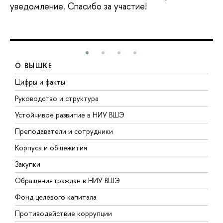
уведомление. Спасибо за участие!
О ВЫШКЕ
Цифры и факты
Л
Руководство и структура
Д
Устойчивое развитие в НИУ ВШЭ
О
Преподаватели и сотрудники
П
Корпуса и общежития
В
Закупки
П
Обращения граждан в НИУ ВШЭ
А
Фонд целевого капитала
Д
Противодействие коррупции
Ц