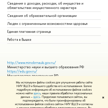
Сведения о доходах, расходах, об имуществе и
Б
обязательствах имущественного характера
О
Сведения об образовательной организации
О
Людям с ограниченными возможностями здоровья
Единая платежная страница
Работа в Вышке
http://www.minobrnauki.gov.ru/
Министерство науки и высшего образования РФ
https://edu.gov.ru/
Министерство просвещения РФ
https://elearning.hse.ru/mooc
Мы используем файлы cookies для улучшения работы сайта
Массовые открытые онлайн-курсы
НИУ ВШЭ и большего удобства его использования. Более
подробную информацию об использовании файлов cookies
можно найти
здесь
, наши правила обработки персональных
данных –
здесь
. Продолжая пользоваться сайтом, вы
✖
© НИУ ВШЭ 1993–2026
Адреса и контакты
Условия
подтверждаете, что были проинформированы об
использования материалов
Политика конфиденциальности
Карта
использовании файлов cookies сайтом НИУ ВШЭ и согласны
сайта
с нашими правилами обработки персональных данных. Вы