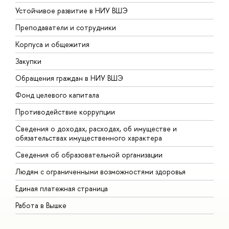
Устойчивое развитие в НИУ ВШЭ
О
Преподаватели и сотрудники
П
Корпуса и общежития
В
Закупки
П
Обращения граждан в НИУ ВШЭ
А
Фонд целевого капитала
Д
Противодействие коррупции
Ц
Сведения о доходах, расходах, об имуществе и
Б
обязательствах имущественного характера
О
Сведения об образовательной организации
О
Людям с ограниченными возможностями здоровья
Единая платежная страница
Работа в Вышке