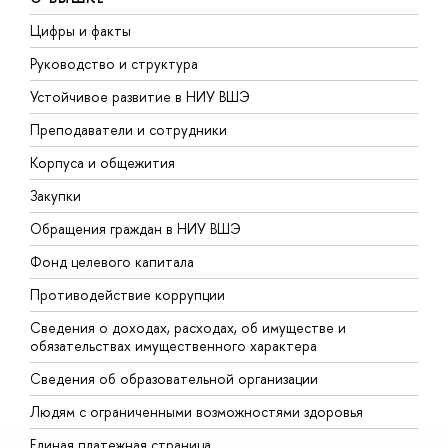
Цифры и факты
Л
Руководство и структура
Д
Устойчивое развитие в НИУ ВШЭ
О
Преподаватели и сотрудники
П
Корпуса и общежития
В
Закупки
П
Обращения граждан в НИУ ВШЭ
А
Фонд целевого капитала
Д
Противодействие коррупции
Ц
Сведения о доходах, расходах, об имуществе и
Б
обязательствах имущественного характера
О
Сведения об образовательной организации
О
Людям с ограниченными возможностями здоровья
Единая платежная страница