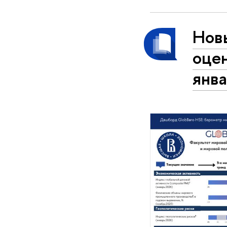
Нов
оцен
янва