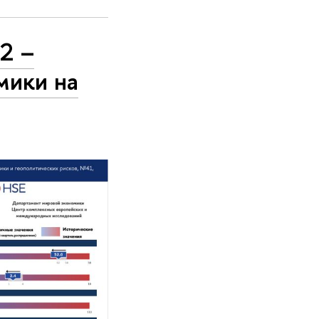
2 –
мики на