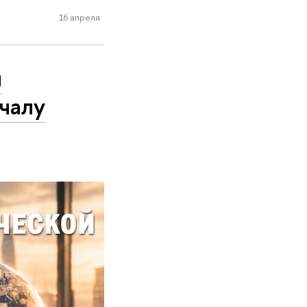
16 апреля
й
ачалу