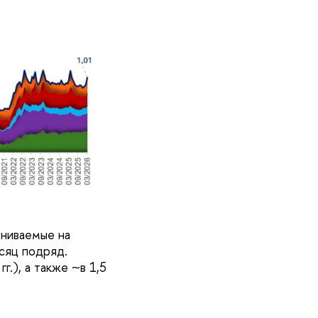
ениваемые на
сяц подряд.
.), а также ~в 1,5