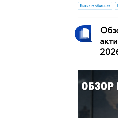
Вышка глобальная
Обз
акти
2026