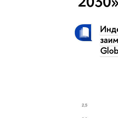
2030
Инд
заи
Glob