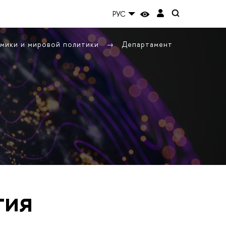
РУС
омики и мировой политики
Департамент
тия