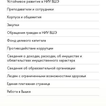
Устойчивое развитие в НИУ ВШЭ
О
Преподаватели и сотрудники
П
Корпуса и общежития
В
Закупки
П
Обращения граждан в НИУ ВШЭ
А
Фонд целевого капитала
Д
Противодействие коррупции
Ц
Сведения о доходах, расходах, об имуществе и
Б
обязательствах имущественного характера
О
Сведения об образовательной организации
О
Людям с ограниченными возможностями здоровья
Единая платежная страница
Работа в Вышке