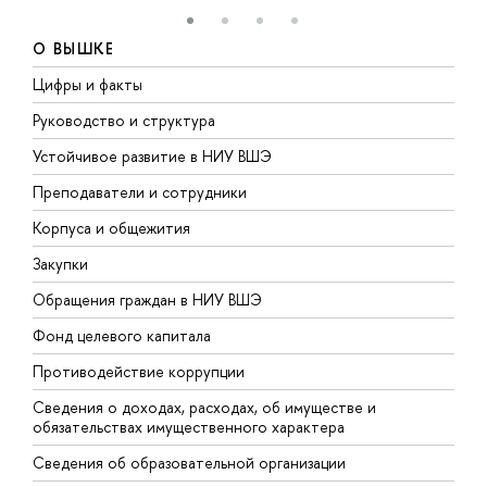
О ВЫШКЕ
Цифры и факты
Л
Руководство и структура
Д
Устойчивое развитие в НИУ ВШЭ
О
Преподаватели и сотрудники
П
Корпуса и общежития
В
Закупки
П
Обращения граждан в НИУ ВШЭ
А
Фонд целевого капитала
Д
Противодействие коррупции
Ц
Сведения о доходах, расходах, об имуществе и
Б
обязательствах имущественного характера
О
Сведения об образовательной организации
О