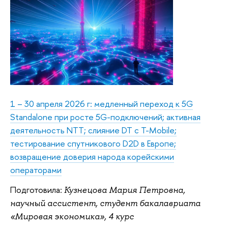
1 – 30 апреля 2026 г: медленный переход к 5G
Standalone при росте 5G-подключений; активная
деятельность NTT; слияние DT с T-Mobile;
тестирование спутникового D2D в Европе;
возвращение доверия народа корейскими
операторами
Подготовила:
Кузнецова Мария Петровна,
научный ассистент, студент бакалавриата
«Мировая экономика», 4 курс