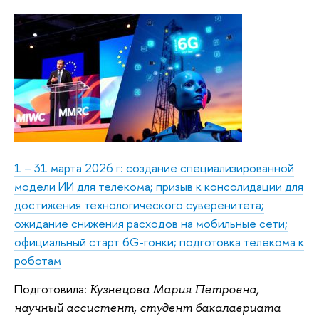
1 – 31 марта 2026 г: создание специализированной
модели ИИ для телекома; призыв к консолидации для
достижения технологического суверенитета;
ожидание снижения расходов на мобильные сети;
официальный старт 6G-гонки; подготовка телекома к
роботам
Подготовила:
Кузнецова Мария Петровна,
научный ассистент, студент бакалавриата