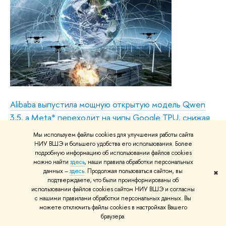
Alibaba выпустила мощную открытую модель Qwen
3.5, а Meta* переходит на чипы Google TPU, снижая
зависимость от NVIDIA; инфраструктура Amazon на
Мы используем файлы cookies для улучшения работы сайта
Ближнем Востоке страдает от ударов дронов;
НИУ ВШЭ и большего удобства его использования. Более
подробную информацию об использовании файлов cookies
Google инвестирует в экологию; сотрудники ИИ-
можно найти
здесь
, наши правила обработки персональных
гигантов протестуют против милитаризации
данных –
здесь
. Продолжая пользоваться сайтом, вы
✖
подтверждаете, что были проинформированы об
технологий.
использовании файлов cookies сайтом НИУ ВШЭ и согласны
с нашими правилами обработки персональных данных. Вы
Подготовила:
Обуховская Анна, студентка 1
можете отключить файлы cookies в настройках Вашего
курса магистратуры «Мировая экономика»
браузера.