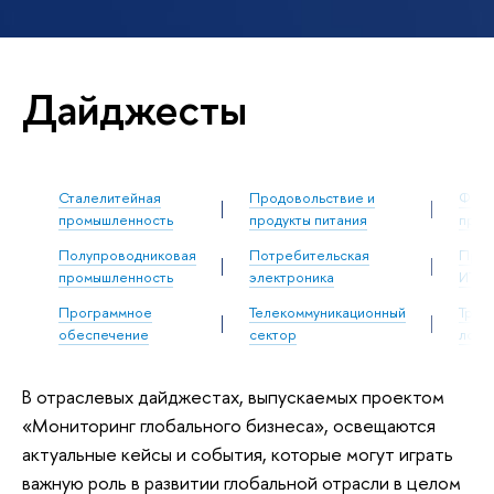
Дайджесты
Сталелитейная
Продовольствие и
Фарм
│
│
промышленность
продукты питания
пром
Полупроводниковая
Потребительская
Пром
│
│
промышленность
электроника
ИТ-о
Программное
Телекоммуникационный
Тран
│
│
обеспечение
сектор
логи
В отраслевых дайджестах, выпускаемых проектом
«Мониторинг глобального бизнеса», освещаются
актуальные кейсы и события, которые могут играть
важную роль в развитии глобальной отрасли в целом