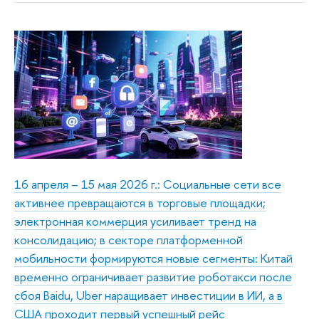
16 апреля – 15 мая 2026 г.: Социальные сети все
активнее превращаются в торговые площадки;
электронная коммерция усиливает тренд на
консолидацию; в секторе платформенной
мобильности формируются новые сегменты: Китай
временно ограничивает развитие роботакси после
сбоя Baidu, Uber наращивает инвестиции в ИИ, а в
США проходит первый успешный рейс