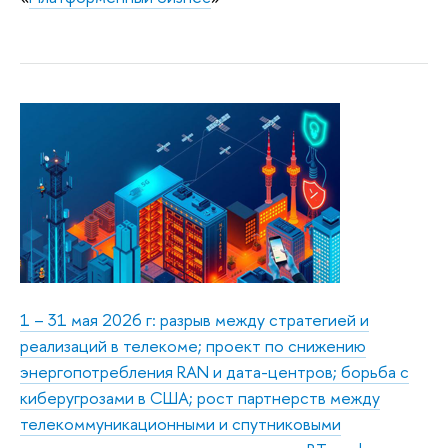
1 – 31 мая 2026 г: разрыв между стратегией и
реализаций в телекоме; проект по снижению
энергопотребления RAN и дата-центров; борьба с
киберугрозами в США; рост партнерств между
телекоммуникационными и спутниковыми