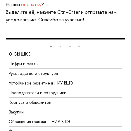
Нашли
опечатку
?
Выделите её, нажмите Ctrl+Enter и отправьте нам
уведомление. Спасибо за участие!
О ВЫШКЕ
Цифры и факты
Л
Руководство и структура
Д
Устойчивое развитие в НИУ ВШЭ
О
Преподаватели и сотрудники
П
Корпуса и общежития
В
Закупки
П
Обращения граждан в НИУ ВШЭ
А