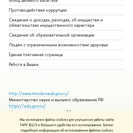
Фонд целевого капитала
Д
Противодействие коррупции
Ц
Сведения о доходах, расходах, об имуществе и
Б
обязательствах имущественного характера
О
Сведения об образовательной организации
О
Людям с ограниченными возможностями здоровья
Единая платежная страница
Работа в Вышке
http://www.minobrnauki.gov.ru/
Министерство науки и высшего образования РФ
https://edu.gov.ru/
Министерство просвещения РФ
https://elearning.hse.ru/mooc
Мы используем файлы cookies для улучшения работы сайта
Массовые открытые онлайн-курсы
НИУ ВШЭ и большего удобства его использования. Более
подробную информацию об использовании файлов cookies