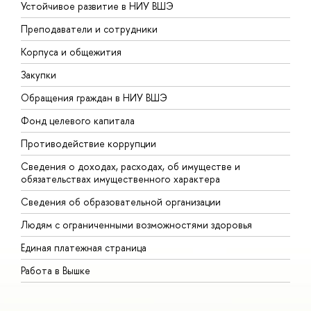
Устойчивое развитие в НИУ ВШЭ
О
Преподаватели и сотрудники
П
Корпуса и общежития
В
Закупки
П
Обращения граждан в НИУ ВШЭ
А
Фонд целевого капитала
Д
Противодействие коррупции
Ц
Сведения о доходах, расходах, об имуществе и
Б
обязательствах имущественного характера
О
Сведения об образовательной организации
О
Людям с ограниченными возможностями здоровья
Единая платежная страница
Работа в Вышке