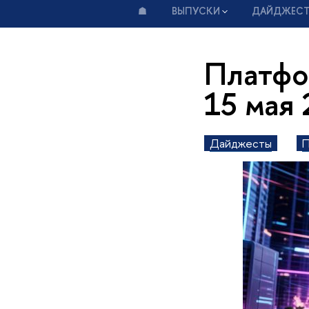
☗
ВЫПУСКИ
ДАЙДЖЕС
Платфо
15 мая 
Дайджесты
П