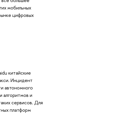
т все большее
угих мобильных
рынке цифровых
idu китайские
акси. Инцидент
ти автономного
и алгоритмов и
аких сервисов. Для
тных платформ