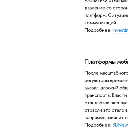
Аналитики отмечаю
давление со сторон
платформ. Ситуаци
коммуникаций.
Подробнее:
Invest
Платформы моби
После масштабного 
регуляторы временн
вызвал широкий об
транспорта. Власти
стандартов эксплуа
отрасли это стало 
напрямую зависит о
Подробнее:
3DNew