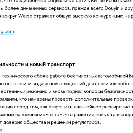
т, что традиционные социальные сети в Китае испытываю
ы более динамичных сервисов, прежде всего Douyin и др
я вокруг Weibo отражает общую высокую конкуренцию на 
ing.com
льности и новый транспорт
технического сбоя в работе беспилотных автомобилей Ba
о остановили выдачу новых лицензий для сервисов робот
щественный резонанс и вновь поднял вопросы безопаснос
 заявили, что намерены провести дополнительные проверк
тации перед тем, как разрешить дальнейшее расширение т
важным напоминанием о том, что развитие новых транспор
т доверия общества и решений регуляторов.
s