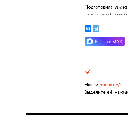
Подготовила:
Анна
*Признана экстремистской организацией и
Нашли
опечатку
?
Выделите её, нажми