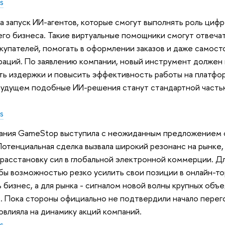
s
ла запуск ИИ-агентов, которые смогут выполнять роль циф
его бизнеса. Такие виртуальные помощники смогут отвеча
купателей, помогать в оформлении заказов и даже самост
ераций. По заявлению компании, новый инструмент долже
ь издержки и повысить эффективность работы на платформ
в будущем подобные ИИ-решения станут стандартной част
s
ания GameStop выступила с неожиданным предложением о
Потенциальная сделка вызвала широкий резонанс на рынке
 расстановку сил в глобальной электронной коммерции. 
 бы возможностью резко усилить свои позиции в онлайн-то
бизнес, а для рынка - сигналом новой волны крупных объ
. Пока стороны официально не подтвердили начало перег
овлияла на динамику акций компаний.
s