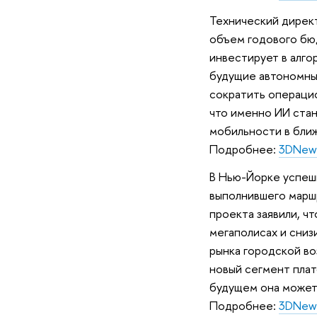
Технический директ
объем годового бюд
инвестирует в алго
будущие автономны
сократить операцио
что именно ИИ ста
мобильности в бли
Подробнее:
3DNew
В Нью-Йорке успеш
выполнившего марш
проекта заявили, ч
мегаполисах и сниз
рынка городской во
новый сегмент плат
будущем она может 
Подробнее:
3DNew