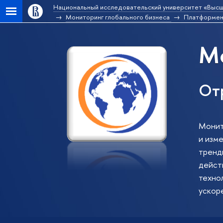
Национальный исследовательский университет «Высш
Мониторинг глобального бизнеса
Платформенн
Мо
От
Монит
и изм
тренд
действ
техно
ускор