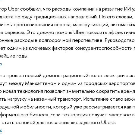
ор Uber сообщил, что расходы компании на развитие ИИ 
жета по ряду традиционных направлений. По его словам,
ритмы прогнозирования спроса, маршрутизации, автомати
е сервисы. Это должно помочь Uber повысить эффективн
нные расходы в долгосрочной перспективе. Руководство 
нет одним из ключевых факторов конкурентоспособности
жайшие годы.
s
но прошел первый демонстрационный полет электрическо
рут между Манхэттеном и одним из городских аэропортов
то новая технология позволит значительно сократить время
ить нагрузку на наземный транспорт. Испытание стало важ
здушной мобильности, который уже рассматривается как 
форменного бизнеса. Если технология получит массовое в
стать основой для появления «воздушного Uber».
s