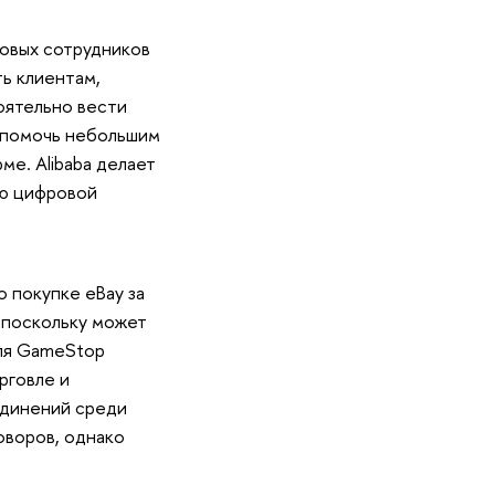
ровых сотрудников
ть клиентам,
оятельно вести
н помочь небольшим
е. Alibaba делает
ью цифровой
 покупке eBay за
, поскольку может
Для GameStop
рговле и
единений среди
оворов, однако