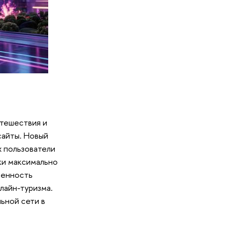
утешествия и
сайты. Новый
х пользователи
ки максимально
ченность
лайн-туризма.
ьной сети в