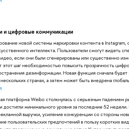
и и цифровые коммуникации
рование новой системы маркировки контента в Instagram, 
усственного интеллекта. Пользователи смогут видеть сп
видео, если они были сгенерированы или существенно из
т этот шаг необходимостью повысить прозрачность цифро
остранения дезинформации. Новая функция сначала будет 
нескольких странах, а затем может быть внедрена глобал
s
ная платформа Weibo столкнулась с серьезным падением 
и достигли минимального уровня за последние 52 недели.
рекламной выручки, усиление конкуренции со стороны но
ие пользовательских предпочтений в пользу коротких ви