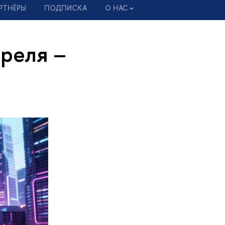
РТНЁРЫ
ПОДПИСКА
О НАС
реля –