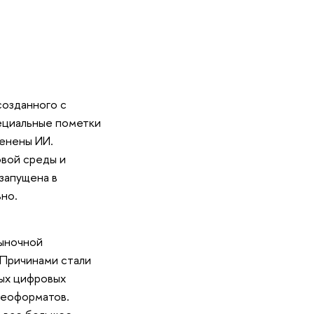
созданного с
ециальные пометки
менены ИИ.
вой среды и
запущена в
ьно.
рыночной
 Причинами стали
вых цифровых
деоформатов.