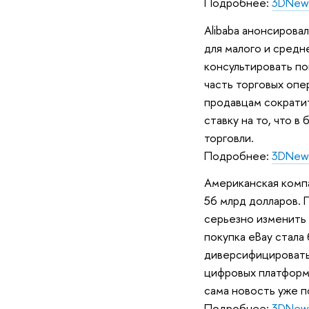
Подробнее:
3DNew
Alibaba анонсирова
для малого и средн
консультировать по
часть торговых оп
продавцам сократит
ставку на то, что 
торговли.
Подробнее:
3DNew
Американская комп
56 млрд долларов. 
серьезно изменить
покупка eBay стала
диверсифицировать 
цифровых платформ
сама новость уже п
Подробнее:
3DNew