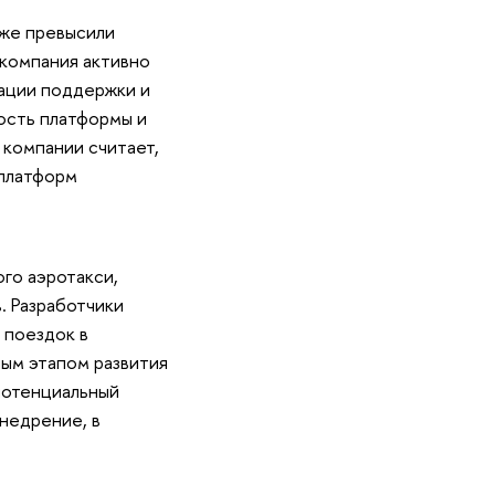
уже превысили
 компания активно
зации поддержки и
ость платформы и
компании считает,
 платформ
го аэротакси,
. Разработчики
 поездок в
ным этапом развития
потенциальный
недрение, в