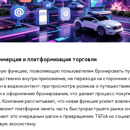
ммерция и платформизация торговли
овую функцию, позволяющую пользователям бронировать п
дственно внутри приложения, не переходя на сторонние 
н в видеоконтент: при просмотре роликов о путешествия
и к оформлению бронирования, что делает процесс покуп
 Компания рассчитывает, что новая функция усилит вовле
зволит платформе занять часть быстрорастущего рынка он
ают это очередным шагом к превращению TikTok из социал
вую экосистему.