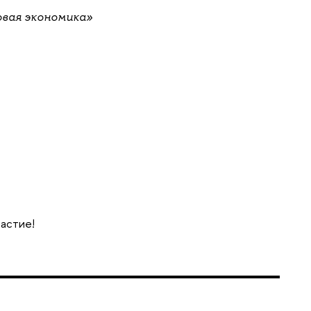
овая экономика»
частие!