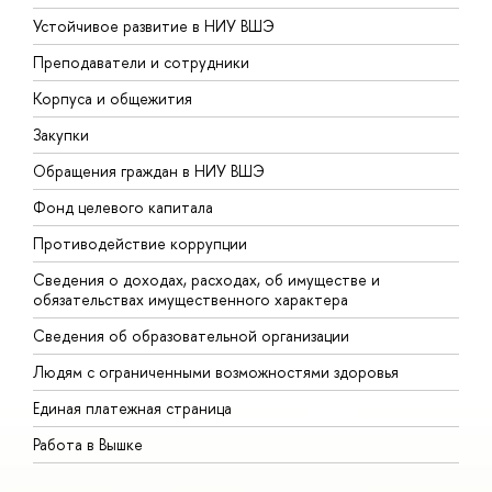
Устойчивое развитие в НИУ ВШЭ
О
Преподаватели и сотрудники
П
Корпуса и общежития
В
Закупки
П
Обращения граждан в НИУ ВШЭ
А
Фонд целевого капитала
Д
Противодействие коррупции
Ц
Сведения о доходах, расходах, об имуществе и
Б
обязательствах имущественного характера
О
Сведения об образовательной организации
О
Людям с ограниченными возможностями здоровья
Единая платежная страница
Работа в Вышке