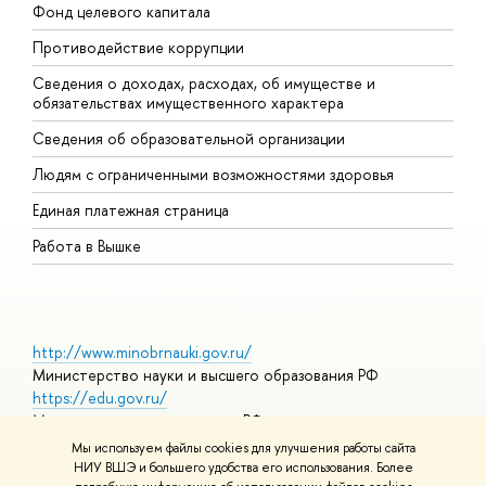
Фонд целевого капитала
Д
Противодействие коррупции
Ц
Сведения о доходах, расходах, об имуществе и
Б
обязательствах имущественного характера
О
Сведения об образовательной организации
О
Людям с ограниченными возможностями здоровья
Единая платежная страница
Работа в Вышке
http://www.minobrnauki.gov.ru/
Министерство науки и высшего образования РФ
https://edu.gov.ru/
Министерство просвещения РФ
https://elearning.hse.ru/mooc
Мы используем файлы cookies для улучшения работы сайта
Массовые открытые онлайн-курсы
НИУ ВШЭ и большего удобства его использования. Более