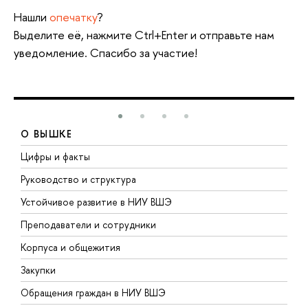
Нашли
опечатку
?
Выделите её, нажмите Ctrl+Enter и отправьте нам
уведомление. Спасибо за участие!
О ВЫШКЕ
Цифры и факты
Л
Руководство и структура
Д
Устойчивое развитие в НИУ ВШЭ
О
Преподаватели и сотрудники
П
Корпуса и общежития
В
Закупки
П
Обращения граждан в НИУ ВШЭ
А