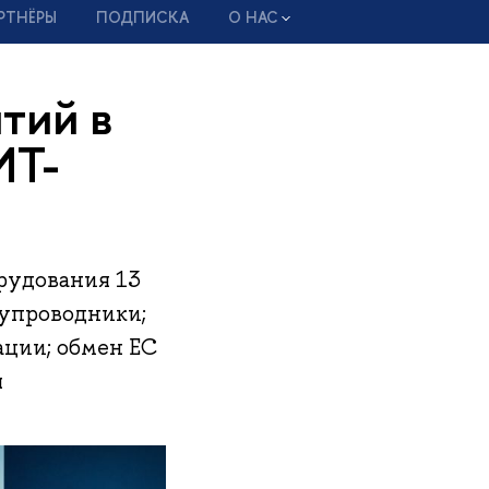
РТНЁРЫ
ПОДПИСКА
О НАС
тий в
ИТ-
рудования 13
лупроводники;
ации; обмен ЕС
я