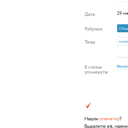
29 ма
Дата
Общ
Рубрики
мони
Темы
Монит
В статье
упомянуты
Нашли
опечатку
?
Выделите её, нажми