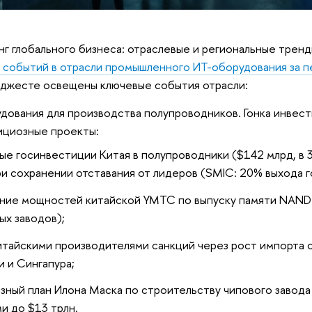
 глобального бизнеса: отраслевые и региональные тренд
событий в отрасли промышленного ИТ-оборудования за пе
джесте освещены ключевые события отрасли:
дования для производства полупроводников. Гонка инвест
ициозные проекты:
ые госинвестиции Китая в полупроводники ($142 млрд, в 3
и сохранении отставания от лидеров (SMIC: 20% выхода го
ние мощностей китайской YMTC по выпуску памяти NAND
ых заводов);
итайскими производителями санкций через рост импорта 
и и Сингапура;
зный план Илона Маска по строительству чипового завода 
и до $13 трлн.