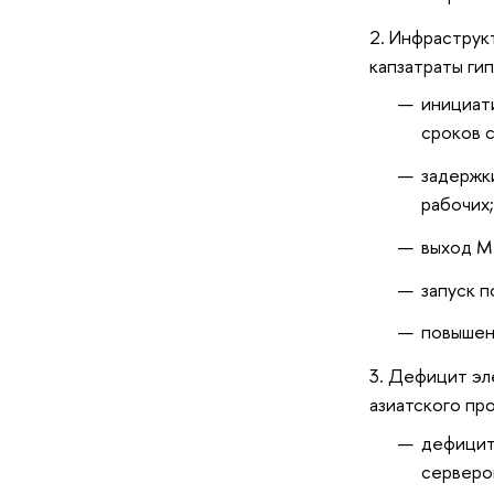
Инфраструк
капзатраты ги
инициат
сроков с
задержк
рабочих
выход М
запуск 
повышен
Дефицит эле
азиатского пр
дефицит
серверо