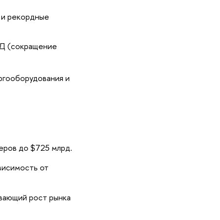
 и рекордные
ОД (сокращение
ргооборудования и
еров до $725 млрд.
висимость от
вающий рост рынка