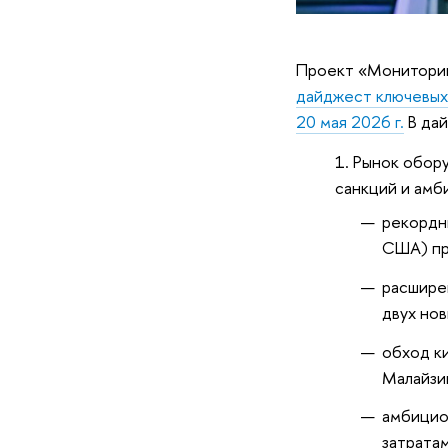
Проект «Мониторинг
дайджест ключевых 
20 мая 2026 г.
В дай
Рынок обору
санкций и амб
рекордн
США) пр
расшире
двух нов
обход к
Малайзи
амбицио
затратам