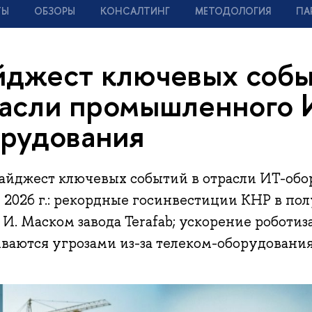
ТЫ
ОБЗОРЫ
КОНСАЛТИНГ
МЕТОДОЛОГИЯ
ПА
джест ключевых собы
асли промышленного 
рудования
айджест ключевых событий в отрасли ИТ-обо
я 2026 г.: рекордные госинвестиции КНР в по
И. Маском завода Terafab; ускорение роботиз
ваются угрозами из-за телеком-оборудовани