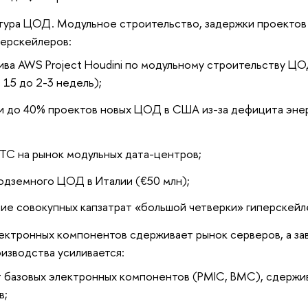
тура ЦОД. Модульное строительство, задержки проектов
перскейлеров:
ива AWS Project Houdini по модульному строительству Ц
 15 до 2-3 недель);
и до 40% проектов новых ЦОД в США из-за дефицита эне
;
ТС на рынок модульных дата-центров;
подземного ЦОД в Италии (€50 млн);
ие совокупных капзатрат «большой четверки» гиперскейл
ктронных компонентов сдерживает рынок серверов, а за
оизводства усиливается:
 базовых электронных компонентов (PMIC, BMC), сдержи
в;