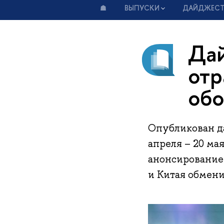
☗
ВЫПУСКИ
ДАЙДЖЕС
Дай
отр
обо
Опубликован д
апреля – 20 ма
анонсирование 
и Китая обмени