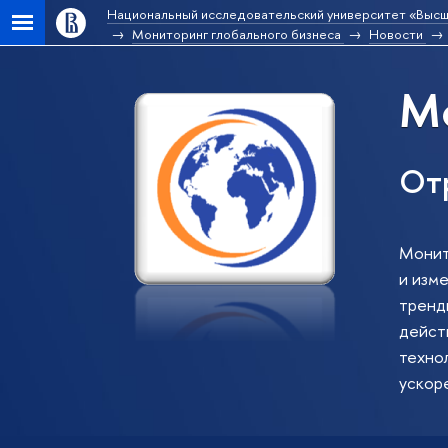
Национальный исследовательский университет «Высш
Мониторинг глобального бизнеса
Новости
Мо
От
Монит
и изм
тренд
действ
техно
ускор