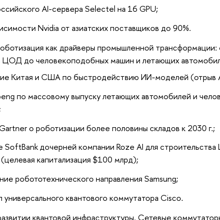
ссийского AI-сервера Selectel на 16 GPU;
исимости Nvidia от азиатских поставщиков до 90%.
роботизация как драйверы промышленной трансформации: 
а ЦОД до человекоподобных машин и летающих автомобил
ие Китая и США по быстродействию ИИ-моделей (отрыв An
peng по массовому выпуску летающих автомобилей и чел
;
Gartner о роботизации более половины складов к 2030 г.;
е SoftBank дочерней компании Roze AI для строительств
 (целевая капитализация $100 млрд);
ние робототехнического направления Samsung;
п универсального квантового коммутатора Cisco.
развитии квантовой инфраструктуры. Сетевые коммутато