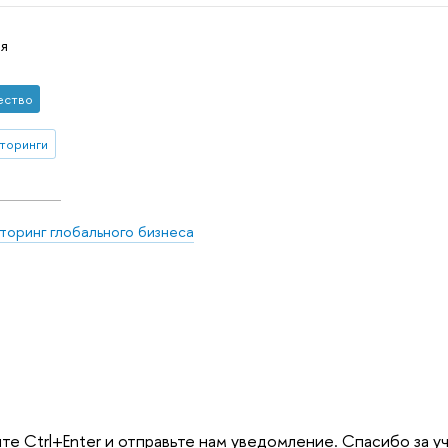
я
ество
торинги
оринг глобального бизнеса
те Ctrl+Enter и отправьте нам уведомление. Спасибо за у