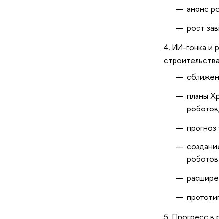
анонс ро
рост зав
ИИ-гонка и 
строительств
сближен
планы X
роботов
прогноз 
создани
роботов
расшире
прототи
Прогресс в 