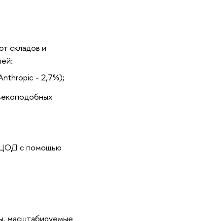
от складов и
ей:
thropic - 2,7%);
овекоподобных
а ЦОД с помощью
ры, масштабируемые